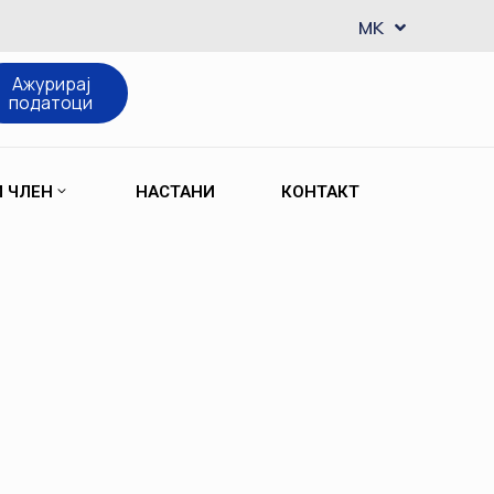
EN
MK
SQ
Ажурирај
податоци
М ЧЛЕН
НАСТАНИ
КОНТАКТ