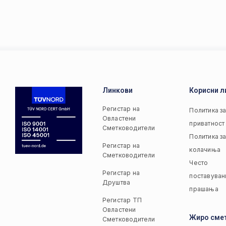
Линкови
Корисни л
Регистар на
Политика з
Овластени
приватност
Сметководители
Политика з
Регистар на
колачиња
Сметководители
Често
Регистар на
поставуван
Друштва
прашања
Регистар ТП
Овластени
Жиро сме
Сметководители