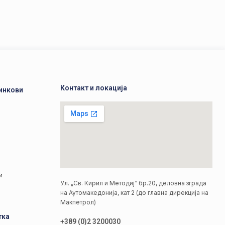
Контакт и локација
инкови
а
а
и
Ул. „Св. Кирил и Методиј“ бр.20, деловна зграда
на Аутомакедонија, кат 2 (до главна дирекција на
Макпетрол)
тка
+389 (0)2 3200030