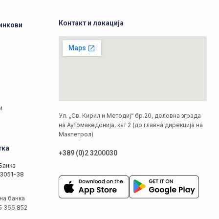
Контакт и локација
инкови
а
а
и
Ул. „Св. Кирил и Методиј“ бр.20, деловна зграда
на Аутомакедонија, кат 2 (до главна дирекција на
Макпетрол)
тка
+389 (0)2 3200030
Банка
3051-38
на банка
5 366 852