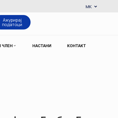
EN
MK
SQ
Ажурирај
податоци
М ЧЛЕН
НАСТАНИ
КОНТАКТ