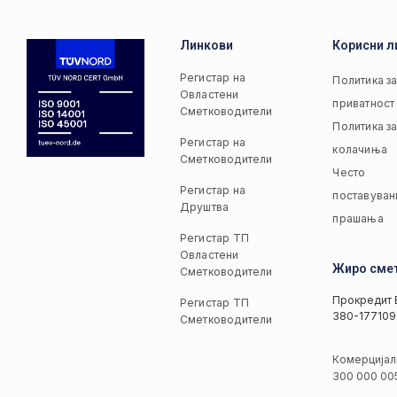
Линкови
Корисни л
Регистар на
Политика з
Овластени
приватност
Сметководители
Политика з
Регистар на
колачиња
Сметководители
Често
Регистар на
поставуван
Друштва
прашања
Регистар ТП
Овластени
Жиро сме
Сметководители
Прокредит 
Регистар ТП
380-177109
Сметководители
Комерцијал
300 000 00