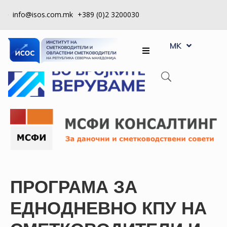
info@isos.com.mk
+389 (0)2 3200030
EN
ЗА
MK
SQ
НАС
РЕГИСТРИ
КПУ
КОНТРОЛА
НА
КВАЛИТЕТ
КАКО
ПРОГРАМА ЗА
ДА
СТАНАМ
ЕДНОДНЕВНО КПУ НА
ЧЛЕН