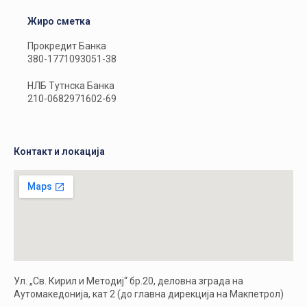
Жиро сметка
Прокредит Банка
380-1771093051-38
НЛБ Тутнска Банка
210-0682971602-69
Контакт и локација
Ул. „Св. Кирил и Методиј“ бр.20, деловна зграда на
Аутомакедонија, кат 2 (до главна дирекција на Макпетрол)