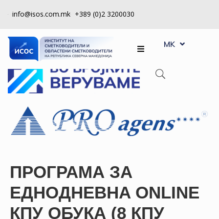
info@isos.com.mk
+389 (0)2 3200030
EN
ЗА
MK
SQ
НАС
РЕГИСТРИ
КПУ
КОНТРОЛА
НА
КВАЛИТЕТ
КАКО
ПРОГРАМА ЗА
ДА
ЕДНОДНЕВНA ONLINE
СТАНАМ
ЧЛЕН
КПУ ОБУКА (8 КПУ