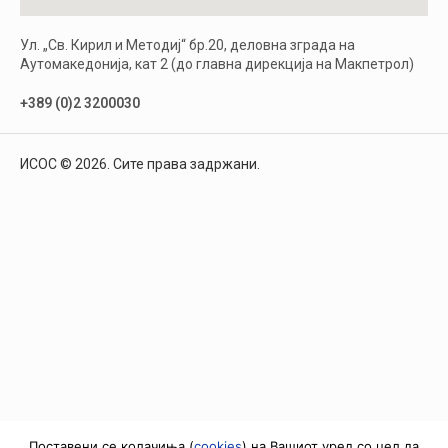
Ул. „Св. Кирил и Методиј“ бр.20, деловна зграда на
Аутомакедонија, кат 2 (до главна дирекција на Макпетрол)
+389 (0)2 3200030
ИСОС © 2026. Сите права задржани.
Поставени се колачиња (
cookies
) на Вашиот уред со цел да