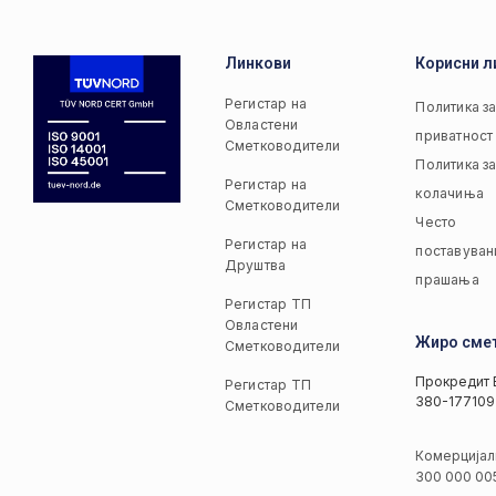
Линкови
Корисни л
Регистар на
Политика з
Овластени
приватност
Сметководители
Политика з
Регистар на
колачиња
Сметководители
Често
Регистар на
поставуван
Друштва
прашања
Регистар ТП
Овластени
Жиро сме
Сметководители
Прокредит 
Регистар ТП
380-177109
Сметководители
Комерцијал
300 000 00