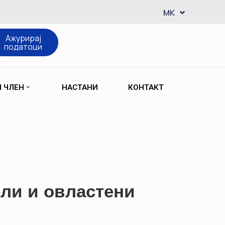
EN
MK
SQ
Ажурирај
податоци
М ЧЛЕН
НАСТАНИ
КОНТАКТ
ли и овластени