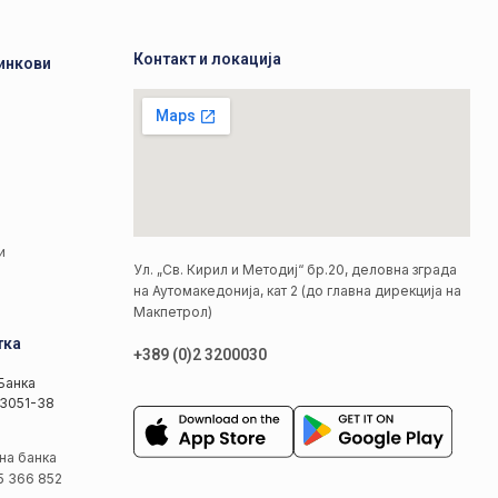
Контакт и локација
инкови
а
а
и
Ул. „Св. Кирил и Методиј“ бр.20, деловна зграда
на Аутомакедонија, кат 2 (до главна дирекција на
Макпетрол)
тка
+389 (0)2 3200030
Банка
3051-38
на банка
5 366 852