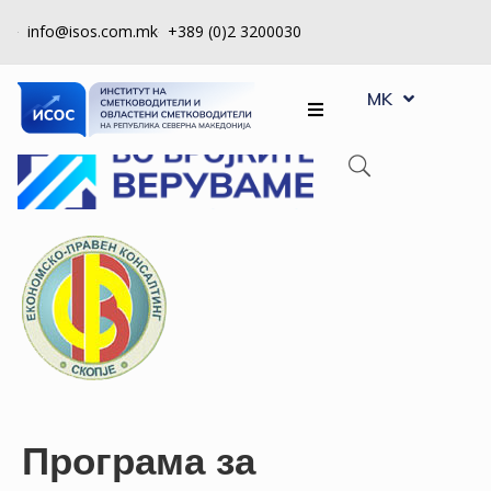
info@isos.com.mk
+389 (0)2 3200030
EN
ЗА
MK
SQ
НАС
РЕГИСТРИ
КПУ
КОНТРОЛА
НА
КВАЛИТЕТ
КАКО
ДА
СТАНАМ
Програма за
ЧЛЕН