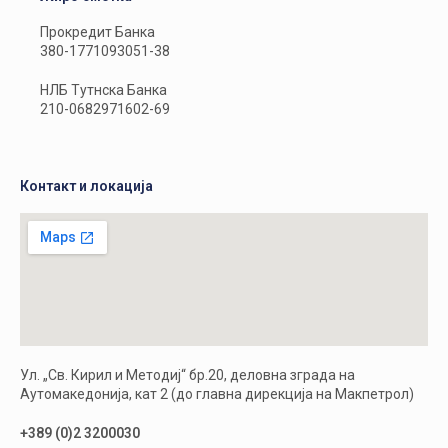
Прокредит Банка
380-1771093051-38
НЛБ Тутнска Банка
210-0682971602-69
Контакт и локација
Ул. „Св. Кирил и Методиј“ бр.20, деловна зграда на
Аутомакедонија, кат 2 (до главна дирекција на Макпетрол)
+389 (0)2 3200030