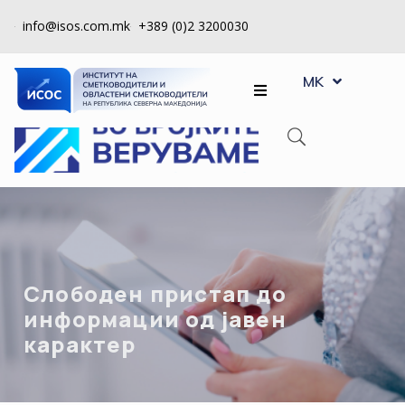
info@isos.com.mk
+389 (0)2 3200030
EN
ЗА
MK
SQ
НАС
РЕГИСТРИ
КПУ
КОНТРОЛА
НА
КВАЛИТЕТ
Слободен пристап до
КАКО
информации од јавен
ДА
карактер
СТАНАМ
ЧЛЕН