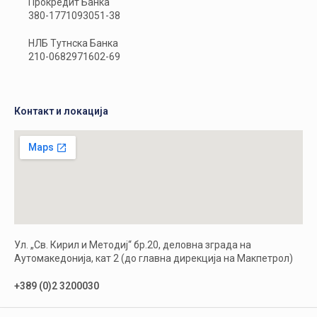
Прокредит Банка
380-1771093051-38
НЛБ Тутнска Банка
210-0682971602-69
Контакт и локација
Ул. „Св. Кирил и Методиј“ бр.20, деловна зграда на
Аутомакедонија, кат 2 (до главна дирекција на Макпетрол)
+389 (0)2 3200030