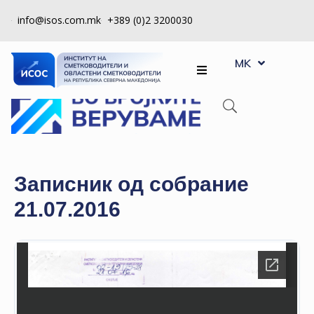
info@isos.com.mk
+389 (0)2 3200030
EN
ЗА
MK
SQ
НАС
РЕГИСТРИ
КПУ
КОНТРОЛА
Записник од собрание
НА
21.07.2016
КВАЛИТЕТ
КАКО
ДА
СТАНАМ
ЧЛЕН