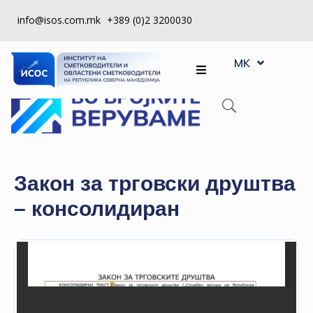
info@isos.com.mk
+389 (0)2 3200030
EN
ЗА
MK
SQ
НАС
РЕГИСТРИ
КПУ
КОНТРОЛА
Закон за трговски друштва
НА
– консолидиран
КВАЛИТЕТ
КАКО
ДА
СТАНАМ
ЧЛЕН