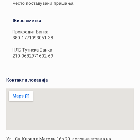
Често поставувани прашања
Жиро сметка
Прокредит Банка
380-1771093051-38
НЛБ Тутнска Банка
210-0682971602-69
Контакт и локација
Ул. „Св. Кирил и Методиј“ бр.20, деловна зграда на