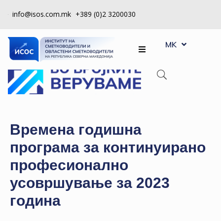
info@isos.com.mk
+389 (0)2 3200030
EN
ЗА
MK
SQ
НАС
РЕГИСТРИ
КПУ
КОНТРОЛА
Времена годишна
НА
програма за континуирано
КВАЛИТЕТ
професионално
КАКО
усовршување за 2023
ДА
СТАНАМ
година
ЧЛЕН