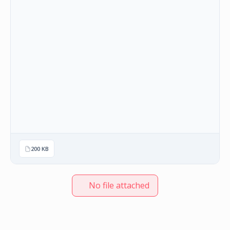
НАСТАНИ
КОНТАКТ
НАЈАВА
ЗА
ЧЛЕНОВИ
АЖУРИРАЈ
ПОДАТОЦИ
200 KB
No file attached