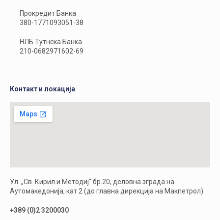
Прокредит Банка
380-1771093051-38
НЛБ Тутнска Банка
210-0682971602-69
Контакт и локација
Ул. „Св. Кирил и Методиј“ бр.20, деловна зграда на
Аутомакедонија, кат 2 (до главна дирекција на Макпетрол)
+389 (0)2 3200030