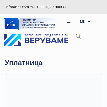
info@isos.com.mk
+389 (0)2 3200030
EN
ЗА
MK
SQ
НАС
РЕГИСТРИ
КПУ
КОНТРОЛА
Уплатница
НА
КВАЛИТЕТ
КАКО
ДА
СТАНАМ
ЧЛЕН