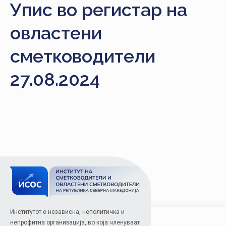
Упис во регистар на
НАСТАНИ
овластени
КОНТАКТ
НАЈАВА
сметководители
ЗА
27.08.2024
ЧЛЕНОВИ
АЖУРИРАЈ
ПОДАТОЦИ
Институтот е независна, неполитичка и
непрофитна организација, во која членуваат