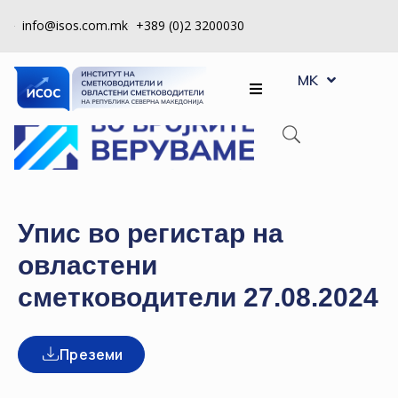
info@isos.com.mk
+389 (0)2 3200030
EN
ЗА
MK
SQ
НАС
РЕГИСТРИ
КПУ
КОНТРОЛА
Упис во регистар на
НА
овластени
КВАЛИТЕТ
сметководители 27.08.2024
КАКО
ДА
СТАНАМ
Преземи
ЧЛЕН