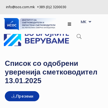
info@isos.com.mk
+389 (0)2 3200030
EN
ЗА
MK
SQ
НАС
РЕГИСТРИ
КПУ
КОНТРОЛА
Список со одобрени
НА
уверенија сметководител
КВАЛИТЕТ
13.01.2025
КАКО
ДА
СТАНАМ
Преземи
ЧЛЕН