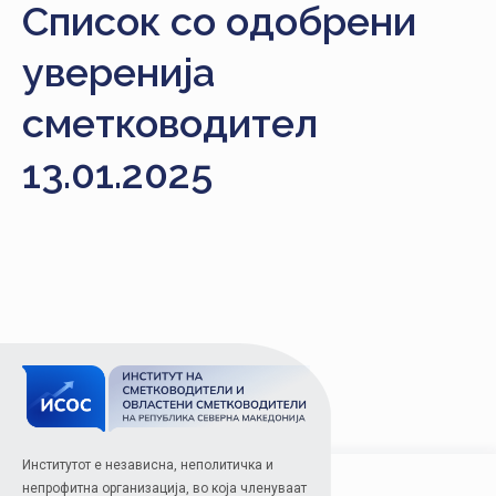
Список со одобрени
НАСТАНИ
уверенија
КОНТАКТ
НАЈАВА
сметководител
ЗА
13.01.2025
ЧЛЕНОВИ
АЖУРИРАЈ
ПОДАТОЦИ
Институтот е независна, неполитичка и
непрофитна организација, во која членуваат