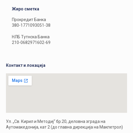
Жиро сметка
Прокредит Банка
380-1771093051-38
НЛБ Тутнска Банка
210-0682971602-69
Контакт и локација
Ул. „Св. Кирил и Методиј“ бр.20, деловна зграда на
Аутомакедонија, кат 2 (до главна дирекција на Макпетрол)