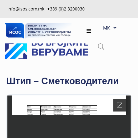
info@isos.com.mk
+389 (0)2 3200030
EN
ЗА
MK
SQ
НАС
РЕГИСТРИ
КПУ
КОНТРОЛА
Штип – Сметководители
НА
КВАЛИТЕТ
КАКО
ДА
СТАНАМ
ЧЛЕН