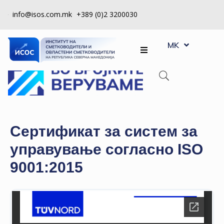
info@isos.com.mk
+389 (0)2 3200030
EN
ЗА
MK
SQ
НАС
РЕГИСТРИ
КПУ
КОНТРОЛА
Сертификат за систем за
НА
управување согласно ISO
КВАЛИТЕТ
9001:2015
КАКО
ДА
СТАНАМ
ЧЛЕН