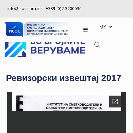
info@isos.com.mk
+389 (0)2 3200030
EN
ЗА
MK
SQ
НАС
РЕГИСТРИ
КПУ
КОНТРОЛА
Ревизорски извештај 2017
НА
КВАЛИТЕТ
КАКО
ДА
СТАНАМ
ЧЛЕН