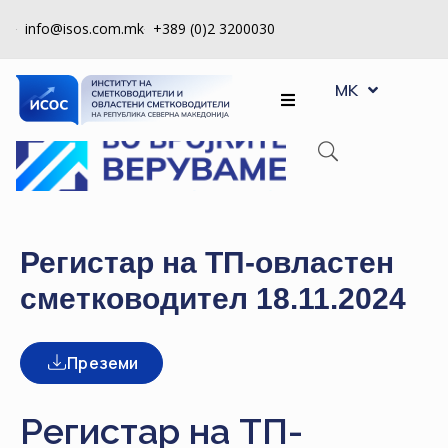
info@isos.com.mk
+389 (0)2 3200030
EN
ЗА
MK
SQ
НАС
РЕГИСТРИ
КПУ
КОНТРОЛА
Регистар на ТП-овластен
НА
сметководител 18.11.2024
КВАЛИТЕТ
КАКО
Преземи
ДА
СТАНАМ
ЧЛЕН
Регистар на ТП-