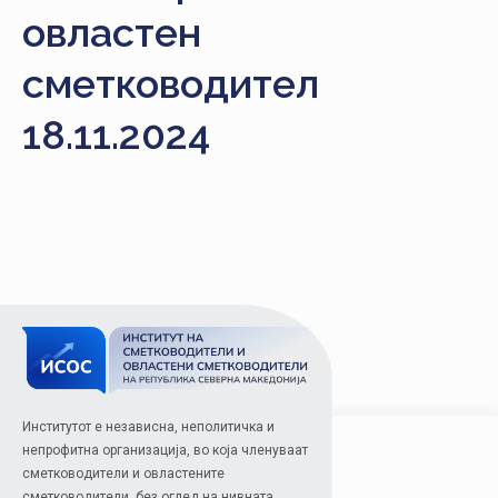
НАСТАНИ
овластен
КОНТАКТ
сметководител
НАЈАВА
18.11.2024
ЗА
ЧЛЕНОВИ
АЖУРИРАЈ
ПОДАТОЦИ
Институтот е независна, неполитичка и
непрофитна организација, во која членуваат
сметководители и овластените
сметководители, без оглед на нивната