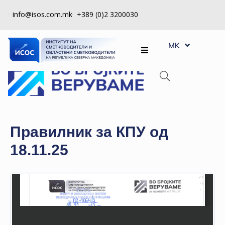
info@isos.com.mk
+389 (0)2 3200030
EN
ЗА
MK
SQ
НАС
РЕГИСТРИ
КПУ
КОНТРОЛА
Правилник за КПУ од
НА
18.11.25
КВАЛИТЕТ
КАКО
ДА
СТАНАМ
ЧЛЕН