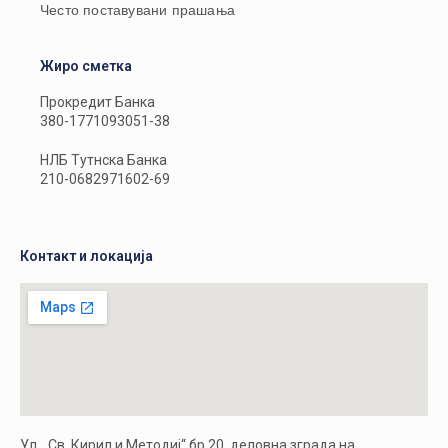
Често поставувани прашања
Жиро сметка
Прокредит Банка
380-1771093051-38
НЛБ Тутнска Банка
210-0682971602-69
Контакт и локација
Ул. „Св. Кирил и Методиј“ бр.20, деловна зграда на