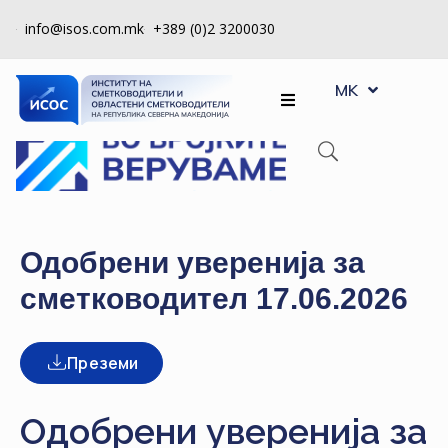
info@isos.com.mk
+389 (0)2 3200030
EN
ЗА
MK
SQ
НАС
РЕГИСТРИ
КПУ
КОНТРОЛА
Одобрени уверенија за
НА
сметководител 17.06.2026
КВАЛИТЕТ
КАКО
Преземи
ДА
СТАНАМ
ЧЛЕН
Одобрени уверенија за