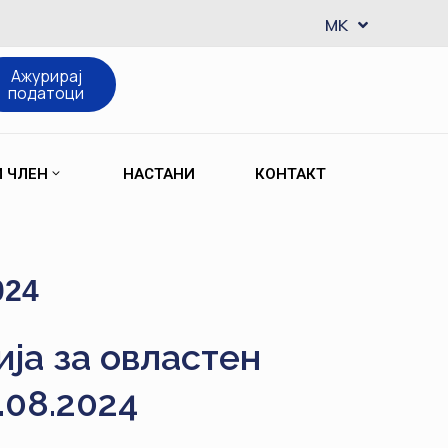
EN
MK
SQ
Ажурирај
податоци
М ЧЛЕН
НАСТАНИ
КОНТАКТ
024
ја за овластен
.08.2024