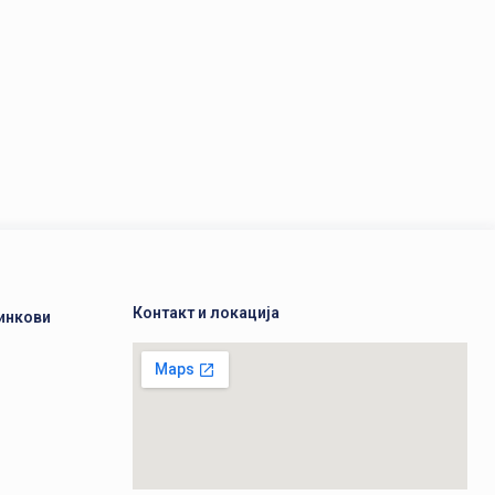
Контакт и локација
инкови
а
а