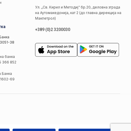
и
Ул. „Св. Кирил и Методиј“ бр.20, деловна зграда
на Аутомакедонија, кат 2 (до главна дирекција на
Макпетрол)
тка
+389 (0)2 3200030
Банка
3051-38
на банка
5 366 852
а Банка
1602-69