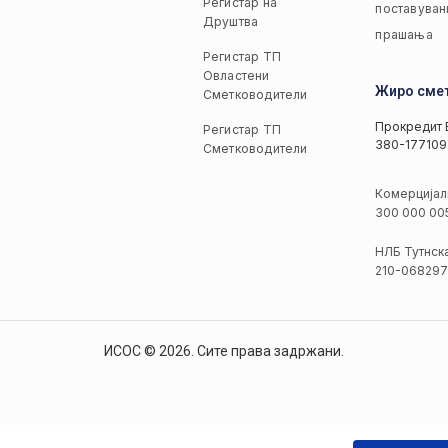
Регистар на
поставуван
Друштва
прашања
Регистар ТП
Овластени
Жиро сме
Сметководители
Прокредит 
Регистар ТП
380-177109
Сметководители
Комерцијал
300 000 00
НЛБ Тутнск
210-068297
ИСОС © 2026. Сите права задржани.