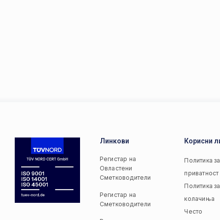
Линкови
Корисни л
Регистар на
Политика з
Овластени
приватност
Сметководители
Политика з
Регистар на
колачиња
Сметководители
Често