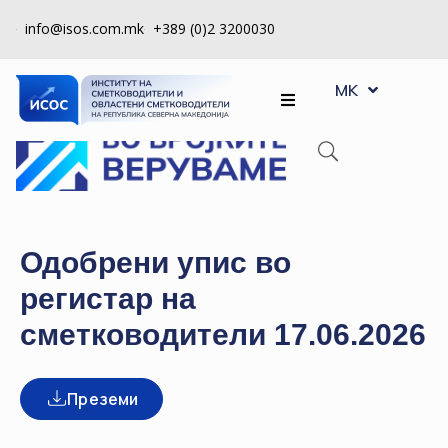
info@isos.com.mk
+389 (0)2 3200030
EN
ЗА
MK
SQ
НАС
РЕГИСТРИ
КПУ
КОНТРОЛА
Одобрени упис во
НА
регистар на
КВАЛИТЕТ
сметководители 17.06.2026
КАКО
ДА
СТАНАМ
Преземи
ЧЛЕН