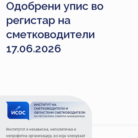
Одобрени упис во
НАСТАНИ
регистар на
КОНТАКТ
НАЈАВА
сметководители
ЗА
17.06.2026
ЧЛЕНОВИ
АЖУРИРАЈ
ПОДАТОЦИ
Институтот е независна, неполитичка и
непрофитна организација, во која членуваат