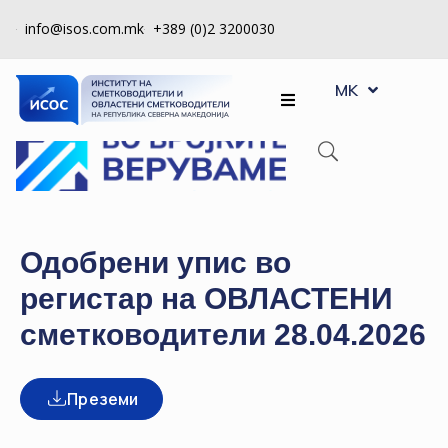
info@isos.com.mk
+389 (0)2 3200030
EN
ЗА
MK
SQ
НАС
РЕГИСТРИ
КПУ
КОНТРОЛА
Одобрени упис во
НА
регистар на ОВЛАСТЕНИ
КВАЛИТЕТ
сметководители 28.04.2026
КАКО
ДА
СТАНАМ
Преземи
ЧЛЕН