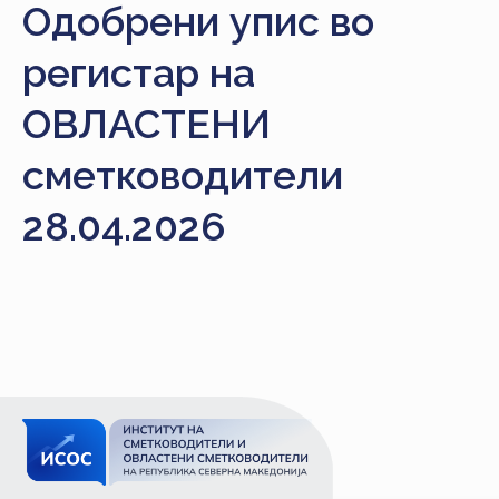
Одобрени упис во
НАСТАНИ
регистар на
КОНТАКТ
НАЈАВА
ОВЛАСТЕНИ
ЗА
сметководители
ЧЛЕНОВИ
28.04.2026
АЖУРИРАЈ
ПОДАТОЦИ