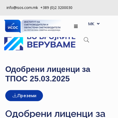
info@isos.com.mk
+389 (0)2 3200030
EN
ЗА
MK
SQ
НАС
РЕГИСТРИ
КПУ
КОНТРОЛА
Одобрени лиценци за
НА
ТПОС 25.03.2025
КВАЛИТЕТ
КАКО
Преземи
ДА
СТАНАМ
ЧЛЕН
Одобрени лиценци за