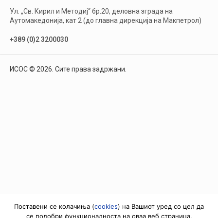
Ул. „Св. Кирил и Методиј“ бр.20, деловна зграда на
Аутомакедонија, кат 2 (до главна дирекција на Макпетрол)
+389 (0)2 3200030
ИСОС © 2026. Сите права задржани.
Поставени се колачиња (
cookies
) на Вашиот уред со цел да
се подобри функционалноста на оваа веб страница.