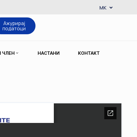
EN
MK
SQ
Ажурирај
податоци
М ЧЛЕН
НАСТАНИ
КОНТАКТ