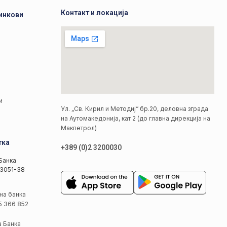
Контакт и локација
инкови
а
а
и
Ул. „Св. Кирил и Методиј“ бр.20, деловна зграда
на Аутомакедонија, кат 2 (до главна дирекција на
Макпетрол)
тка
+389 (0)2 3200030
Банка
3051-38
на банка
5 366 852
а Банка