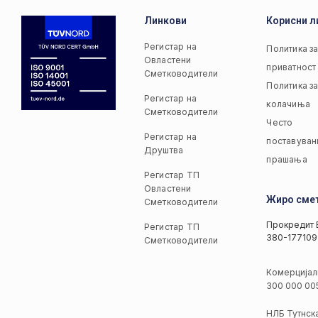
Линкови
Корисни л
Регистар на
Политика з
Овластени
приватност
Сметководители
Политика з
Регистар на
колачиња
Сметководители
Често
Регистар на
поставуван
Друштва
прашања
Регистар ТП
Овластени
Жиро сме
Сметководители
Прокредит 
Регистар ТП
380-177109
Сметководители
Комерцијал
300 000 00
НЛБ Тутнск