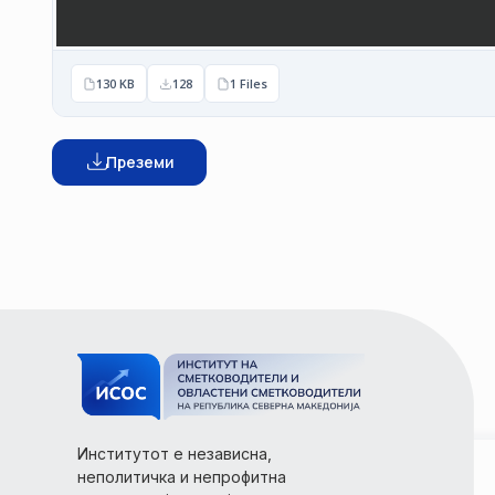
130 KB
128
1 Files
Преземи
Институтот е независна,
неполитичка и непрофитна