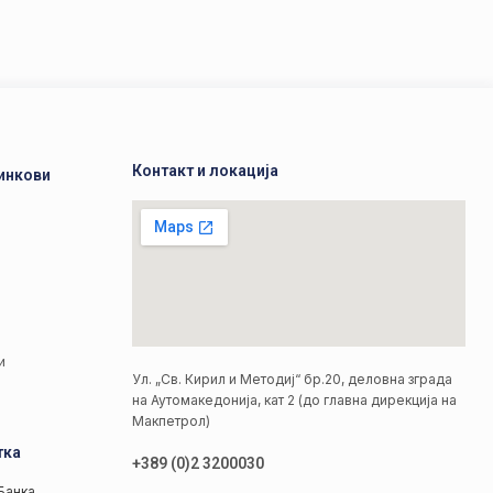
Контакт и локација
инкови
а
а
и
Ул. „Св. Кирил и Методиј“ бр.20, деловна зграда
на Аутомакедонија, кат 2 (до главна дирекција на
Макпетрол)
тка
+389 (0)2 3200030
Банка