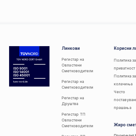
Линкови
Корисни л
Регистар на
Политика з
Овластени
приватност
Сметководители
Политика з
Регистар на
колачиња
Сметководители
Често
Регистар на
поставуван
Друштва
прашања
Регистар ТП
Овластени
Жиро сме
Сметководители
Прокредит 