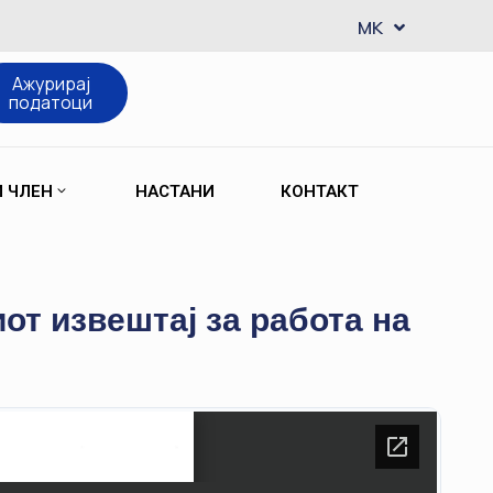
EN
MK
SQ
Ажурирај
податоци
М ЧЛЕН
НАСТАНИ
КОНТАКТ
от извештај за работа на