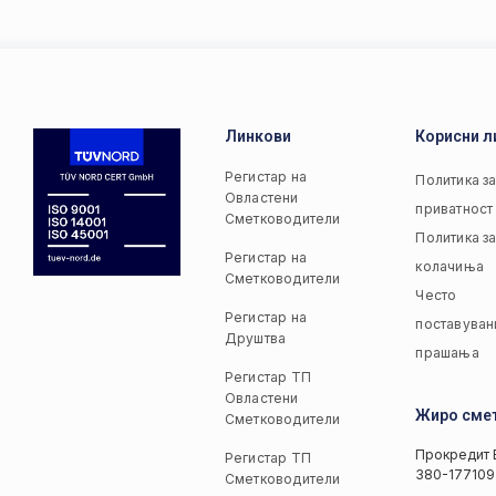
Линкови
Корисни л
Регистар на
Политика з
Овластени
приватност
Сметководители
Политика з
Регистар на
колачиња
Сметководители
Често
Регистар на
поставуван
Друштва
прашања
Регистар ТП
Овластени
Жиро сме
Сметководители
Прокредит 
Регистар ТП
380-177109
Сметководители