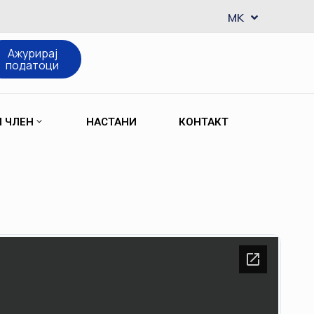
EN
MK
SQ
Ажурирај
податоци
М ЧЛЕН
НАСТАНИ
КОНТАКТ