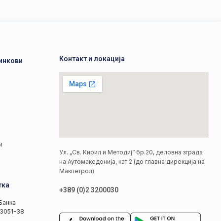
Контакт и локација
инкови
а
а
и
Ул. „Св. Кирил и Методиј“ бр.20, деловна зграда
на Аутомакедонија, кат 2 (до главна дирекција на
Макпетрол)
тка
+389 (0)2 3200030
Банка
3051-38