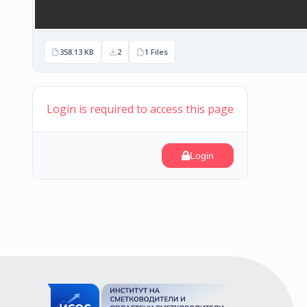
358.13 KB
2
1 Files
Login is required to access this page
Login