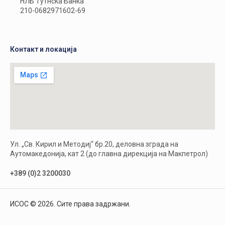
НЛБ Тутнска Банка
210-0682971602-69
Контакт и локација
Ул. „Св. Кирил и Методиј“ бр.20, деловна зграда на
Аутомакедонија, кат 2 (до главна дирекција на Макпетрол)
+389 (0)2 3200030
ИСОС © 2026. Сите права задржани.