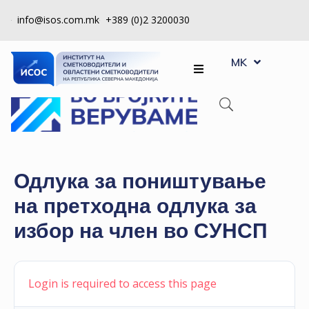
info@isos.com.mk
+389 (0)2 3200030
EN
ЗА
MK
SQ
НАС
РЕГИСТРИ
КПУ
КОНТРОЛА
Одлука за поништување
НА
на претходна одлука за
КВАЛИТЕТ
избор на член во СУНСП
КАКО
ДА
СТАНАМ
Login is required to access this page
ЧЛЕН