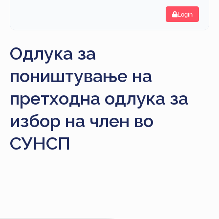
НАСТАНИ
Login
КОНТАКТ
Одлука за
НАЈАВА
ЗА
поништување на
ЧЛЕНОВИ
претходна одлука за
АЖУРИРАЈ
ПОДАТОЦИ
избор на член во
СУНСП