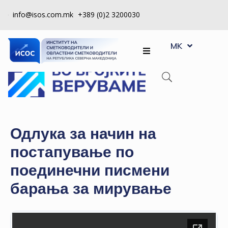
info@isos.com.mk
+389 (0)2 3200030
EN
ЗА
MK
SQ
НАС
РЕГИСТРИ
КПУ
КОНТРОЛА
Одлука за начин на
НА
постапување по
КВАЛИТЕТ
поединечни писмени
КАКО
барања за мирување
ДА
СТАНАМ
ЧЛЕН