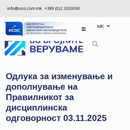
info@isos.com.mk
+389 (0)2 3200030
EN
ЗА
MK
SQ
НАС
РЕГИСТРИ
КПУ
КОНТРОЛА
Одлука за изменување и
НА
дополнување на
КВАЛИТЕТ
Правилникот за
КАКО
дисциплинска
ДА
СТАНАМ
одговорност 03.11.2025
ЧЛЕН