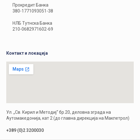
Прокредит Банка
380-1771093051-38
НЛБ Тутнска Банка
210-0682971602-69
Контакт и локација
Ул. „Св. Кирил и Методиј“ бр.20, деловна зграда на
Аутомакедонија, кат 2 (до главна дирекција на Макпетрол)
+389 (0)2 3200030