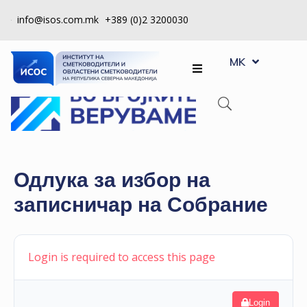
info@isos.com.mk
+389 (0)2 3200030
EN
ЗА
MK
SQ
НАС
РЕГИСТРИ
КПУ
КОНТРОЛА
Одлука за избор на
НА
записничар на Собрание
КВАЛИТЕТ
КАКО
ДА
Login is required to access this page
СТАНАМ
ЧЛЕН
Login