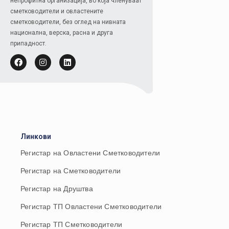
непрофитна организација, во која членуваат
сметководители и овластените
сметководители, без оглед на нивната
национална, верска, расна и друга
припадност.
Линкови
Регистар на Овластени Сметководители
Регистар на Сметководители
Регистар на Друштва
Регистар ТП Овластени Сметководители
Регистар ТП Сметководители