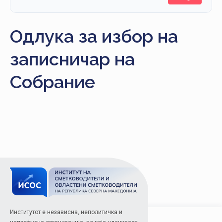
НАСТАНИ
КОНТАКТ
Одлука за избор на
НАЈАВА
записничар на
ЗА
ЧЛЕНОВИ
Собрание
АЖУРИРАЈ
ПОДАТОЦИ
Институтот е независна, неполитичка и