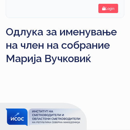
НАСТАНИ
Login
КОНТАКТ
Одлука за именување
НАЈАВА
ЗА
на член на собрание
ЧЛЕНОВИ
Марија Вучковиќ
АЖУРИРАЈ
ПОДАТОЦИ