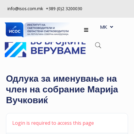
info@isos.com.mk
+389 (0)2 3200030
EN
ЗА
MK
SQ
НАС
РЕГИСТРИ
КПУ
КОНТРОЛА
Одлука за именување на
НА
член на собрание Марија
КВАЛИТЕТ
Вучковиќ
КАКО
ДА
СТАНАМ
Login is required to access this page
ЧЛЕН