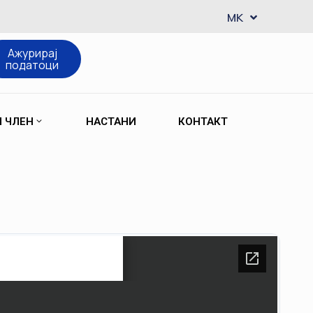
EN
MK
SQ
Ажурирај
податоци
М ЧЛЕН
НАСТАНИ
КОНТАКТ