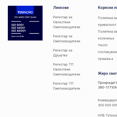
Линкови
Корисни л
Регистар на
Политика з
Овластени
приватност
Сметководители
Политика з
Регистар на
колачиња
Сметководители
Често
Регистар на
поставуван
Друштва
прашања
Регистар ТП
Овластени
Жиро сме
Сметководители
Прокредит 
Регистар ТП
380-177109
Сметководители
Комерцијал
300 000 00
НЛБ Тутнск