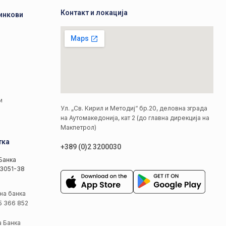
Контакт и локација
инкови
а
а
и
Ул. „Св. Кирил и Методиј“ бр.20, деловна зграда
на Аутомакедонија, кат 2 (до главна дирекција на
Макпетрол)
тка
+389 (0)2 3200030
Банка
3051-38
на банка
5 366 852
а Банка