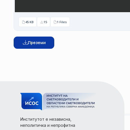
45 KB
15
1 Files
Преземи
Институтот е независна,
неполитичка и непрофитна