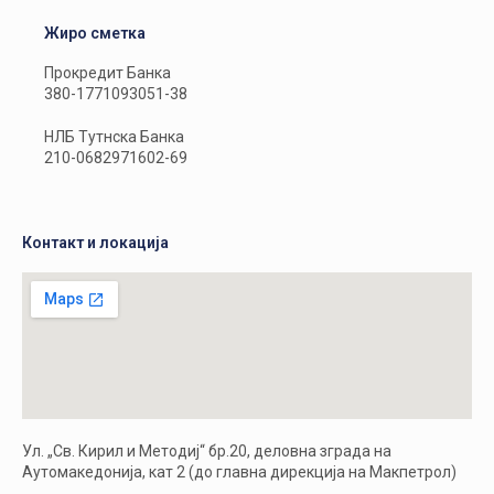
Жиро сметка
Прокредит Банка
380-1771093051-38
НЛБ Тутнска Банка
210-0682971602-69
Контакт и локација
Ул. „Св. Кирил и Методиј“ бр.20, деловна зграда на
Аутомакедонија, кат 2 (до главна дирекција на Макпетрол)