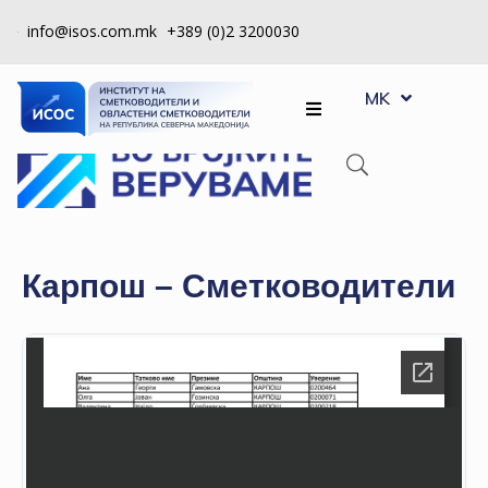
info@isos.com.mk
+389 (0)2 3200030
EN
ЗА
MK
SQ
НАС
РЕГИСТРИ
КПУ
КОНТРОЛА
Карпош – Сметководители
НА
КВАЛИТЕТ
КАКО
ДА
СТАНАМ
ЧЛЕН