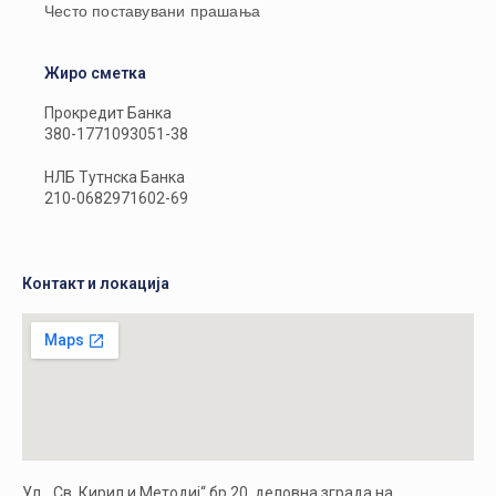
Често поставувани прашања
Жиро сметка
Прокредит Банка
380-1771093051-38
НЛБ Тутнска Банка
210-0682971602-69
Контакт и локација
Ул. „Св. Кирил и Методиј“ бр.20, деловна зграда на