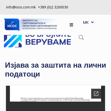
info@isos.com.mk
+389 (0)2 3200030
EN
ЗА
MK
SQ
НАС
РЕГИСТРИ
КПУ
КОНТРОЛА
Изјава за заштита на лични
НА
податоци
КВАЛИТЕТ
КАКО
ДА
СТАНАМ
ЧЛЕН