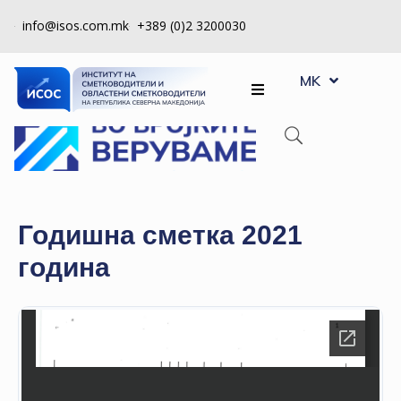
info@isos.com.mk
+389 (0)2 3200030
EN
ЗА
MK
SQ
НАС
РЕГИСТРИ
КПУ
КОНТРОЛА
Годишна сметка 2021
НА
година
КВАЛИТЕТ
КАКО
ДА
СТАНАМ
ЧЛЕН