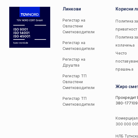
Линкови
Корисни л
Регистар на
Политика з
Овластени
приватност
Сметководители
Политика з
Регистар на
колачиња
Сметководители
Често
Регистар на
поставуван
Друштва
прашања
Регистар ТП
Овластени
Жиро сме
Сметководители
Прокредит 
Регистар ТП
380-177109
Сметководители
Комерцијал
300 000 00
НЛБ Тутнск