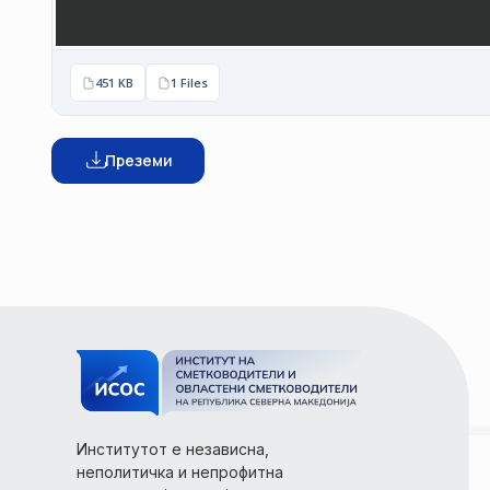
451 KB
1 Files
Преземи
Институтот е независна,
неполитичка и непрофитна