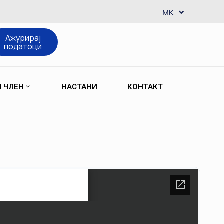
EN
MK
SQ
Ажурирај
податоци
М ЧЛЕН
НАСТАНИ
КОНТАКТ