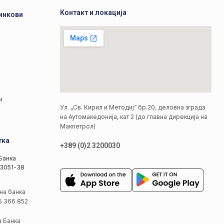
Контакт и локација
инкови
а
а
и
Ул. „Св. Кирил и Методиј“ бр.20, деловна зграда
на Аутомакедонија, кат 2 (до главна дирекција на
Макпетрол)
тка
+389 (0)2 3200030
Банка
3051-38
на банка
5 366 852
а Банка