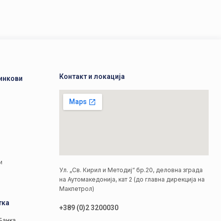
Контакт и локација
инкови
а
а
и
Ул. „Св. Кирил и Методиј“ бр.20, деловна зграда
на Аутомакедонија, кат 2 (до главна дирекција на
Макпетрол)
тка
+389 (0)2 3200030
Банка