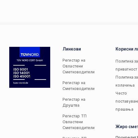
Линкови
Корисни л
Регистар на
Политика з
Овластени
приватност
Сметководители
Политика з
Регистар на
колачиња
Сметководители
Често
Регистар на
поставуван
Друштва
прашања
Регистар ТП
Овластени
Жиро сме
Сметководители
Прокредит 