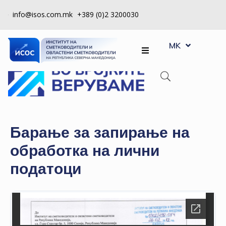
info@isos.com.mk
+389 (0)2 3200030
EN
ЗА
MK
SQ
НАС
РЕГИСТРИ
КПУ
КОНТРОЛА
Барање за запирање на
НА
обработка на лични
КВАЛИТЕТ
податоци
КАКО
ДА
СТАНАМ
ЧЛЕН