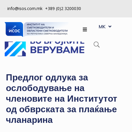
info@isos.com.mk
+389 (0)2 3200030
EN
ЗА
MK
SQ
НАС
РЕГИСТРИ
КПУ
КОНТРОЛА
Предлог одлука за
НА
ослободување на
КВАЛИТЕТ
членовите на Институтот
КАКО
од обврската за плаќање
ДА
СТАНАМ
чланарина
ЧЛЕН