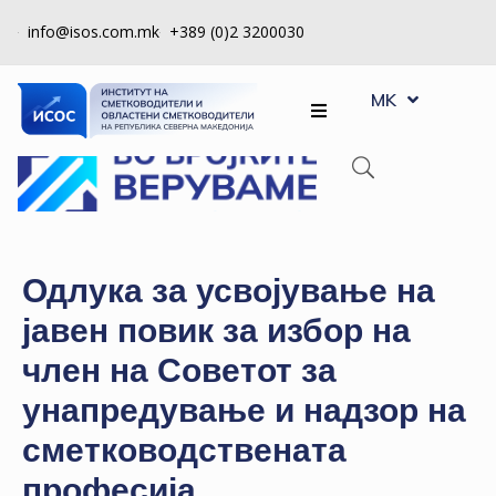
info@isos.com.mk
+389 (0)2 3200030
EN
ЗА
MK
SQ
НАС
РЕГИСТРИ
КПУ
КОНТРОЛА
Одлука за усвојување на
НА
јавен повик за избор на
КВАЛИТЕТ
член на Советот за
КАКО
унапредување и надзор на
ДА
СТАНАМ
сметководствената
ЧЛЕН
професија