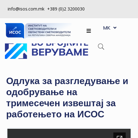
info@isos.com.mk
+389 (0)2 3200030
EN
ЗА
MK
SQ
НАС
РЕГИСТРИ
КПУ
КОНТРОЛА
Одлука за разгледување и
НА
одобрување на
КВАЛИТЕТ
тримесечен извештај за
КАКО
работењето на ИСОС
ДА
СТАНАМ
ЧЛЕН