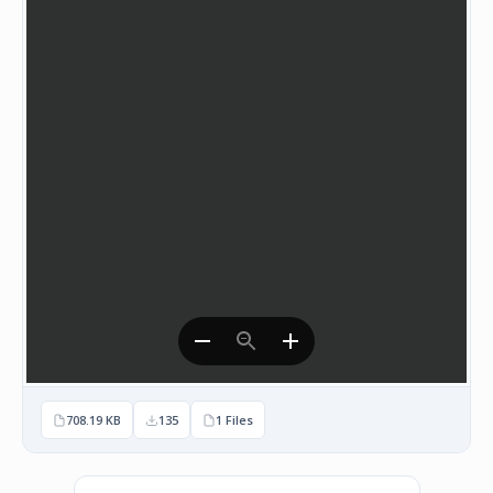
НАСТАНИ
КОНТАКТ
НАЈАВА
ЗА
ЧЛЕНОВИ
АЖУРИРАЈ
ПОДАТОЦИ
708.19 KB
135
1 Files