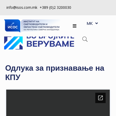
info@isos.com.mk
+389 (0)2 3200030
EN
ЗА
MK
SQ
НАС
РЕГИСТРИ
КПУ
КОНТРОЛА
Одлука за признавање на
НА
КПУ
КВАЛИТЕТ
КАКО
ДА
СТАНАМ
ЧЛЕН