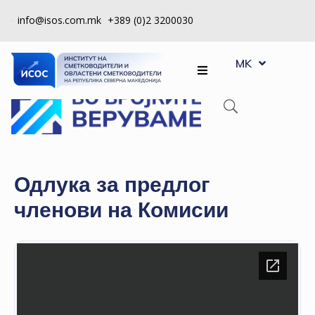
info@isos.com.mk
+389 (0)2 3200030
EN
ЗА
MK
SQ
НАС
РЕГИСТРИ
КПУ
КОНТРОЛА
Одлука за предлог
НА
членови на Комисии
КВАЛИТЕТ
КАКО
ДА
СТАНАМ
ЧЛЕН