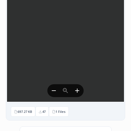
НАСТАНИ
КОНТАКТ
НАЈАВА
ЗА
ЧЛЕНОВИ
АЖУРИРАЈ
ПОДАТОЦИ
697.27 KB
47
1 Files