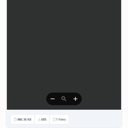
НАСТАНИ
КОНТАКТ
НАЈАВА
ЗА
ЧЛЕНОВИ
АЖУРИРАЈ
ПОДАТОЦИ
486.36 KB
685
1 Files