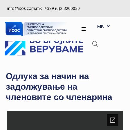
info@isos.com.mk
+389 (0)2 3200030
EN
ЗА
MK
SQ
НАС
РЕГИСТРИ
КПУ
КОНТРОЛА
Одлука за начин на
НА
задолжување на
КВАЛИТЕТ
членовите со членарина
КАКО
ДА
СТАНАМ
ЧЛЕН