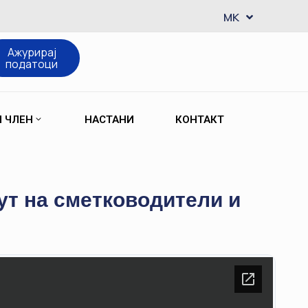
EN
MK
SQ
Ажурирај
податоци
М ЧЛЕН
НАСТАНИ
КОНТАКТ
ут на сметководители и