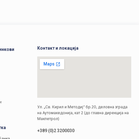
Контакт и локација
инкови
а
а
и
Ул. „Св. Кирил и Методиј“ бр.20, деловна зграда
на Аутомакедонија, кат 2 (до главна дирекција на
Макпетрол)
тка
+389 (0)2 3200030
Банка