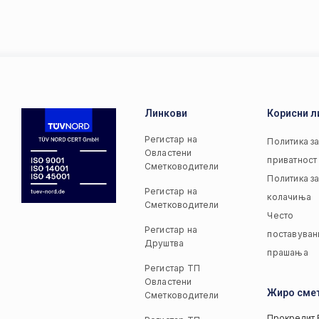
Линкови
Корисни л
Регистар на
Политика з
Овластени
приватност
Сметководители
Политика з
Регистар на
колачиња
Сметководители
Често
Регистар на
поставуван
Друштва
прашања
Регистар ТП
Овластени
Жиро сме
Сметководители
Прокредит 