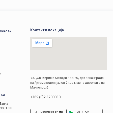
Контакт и локација
инкови
а
а
и
Ул. „Св. Кирил и Методиј“ бр.20, деловна зграда
на Аутомакедонија, кат 2 (до главна дирекција на
Макпетрол)
тка
+389 (0)2 3200030
Банка
3051-38