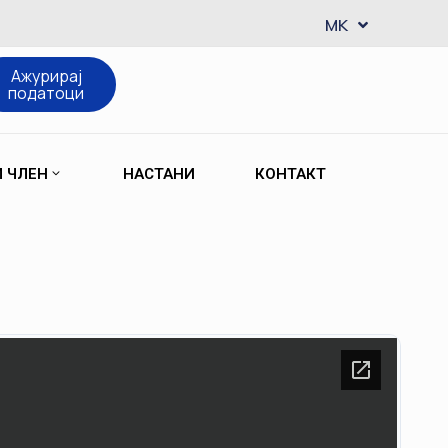
EN
MK
SQ
Ажурирај
податоци
М ЧЛЕН
НАСТАНИ
КОНТАКТ