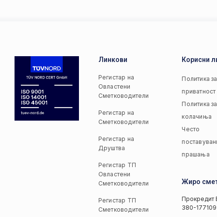
Линкови
Корисни л
Регистар на
Политика з
Овластени
приватност
Сметководители
Политика з
Регистар на
колачиња
Сметководители
Често
Регистар на
поставуван
Друштва
прашања
Регистар ТП
Овластени
Жиро сме
Сметководители
Прокредит 
Регистар ТП
380-177109
Сметководители