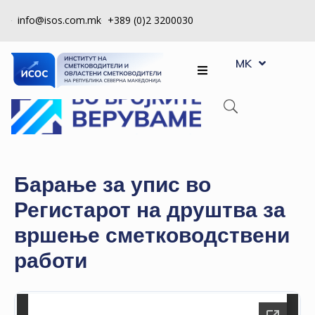
info@isos.com.mk
+389 (0)2 3200030
EN
ЗА
MK
SQ
НАС
РЕГИСТРИ
КПУ
КОНТРОЛА
Барање за упис во
НА
Регистарот на друштва за
КВАЛИТЕТ
вршење сметководствени
КАКО
работи
ДА
СТАНАМ
ЧЛЕН