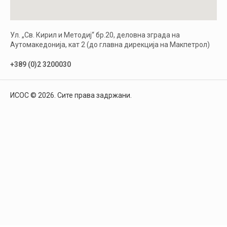
Ул. „Св. Кирил и Методиј“ бр.20, деловна зграда на
Аутомакедонија, кат 2 (до главна дирекција на Макпетрол)
+389 (0)2 3200030
ИСОС © 2026. Сите права задржани.