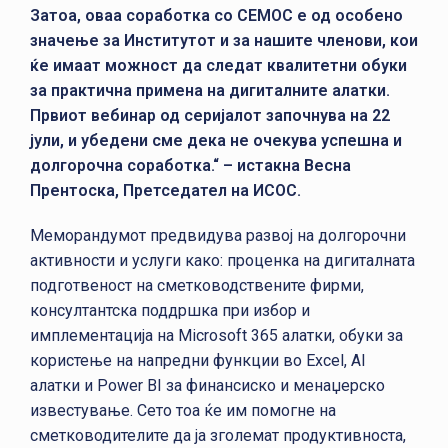
Затоа, оваа соработка со СЕМОС е од особено
значење за Институтот и за нашите членови, кои
ќе имаат можност да следат квалитетни обуки
за практична примена на дигиталните алатки.
Првиот вебинар од серијалот започнува на 22
јули, и убедени сме дека не очекува успешна и
долгорочна соработка.“ – истакна Весна
Прентоска, Претседател на ИСОС.
Меморандумот предвидува развој на долгорочни
активности и услуги како: проценка на дигиталната
подготвеност на сметководствените фирми,
консултантска поддршка при избор и
имплементација на Microsoft 365 алатки, обуки за
користење на напредни функции во Excel, AI
алатки и Power BI за финансиско и менаџерско
известување. Сето тоа ќе им помогне на
сметководителите да ја зголемат продуктивноста,