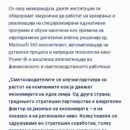
Со овој меморандум, двете институции се
обврзуваат заеднички да работат на креирање и
реализација на специјализирани едукативни
програми и обуки насочени кон примена на
најсовремени дигитални алатки, решенија од
Microsoft 365 екосистемот, автоматизација на
рутински процеси и напредни технологии како
Power BI и вештачка интелигенција во
финансиското и сметководственото работење.
„Сметководителите се клучни партнери за
растот на компаниите кои ја движат
економијата на една земја. Од друга страна,
градењето стратешки партнерства е влијателен
фактор за јакнење на економијата – и на
локално и на регионално ниво. Колку повеќе се
здружуваме во стратешки соработки, толку