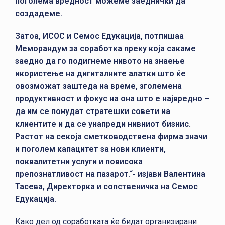
поголема вредност можеме заеднички да
создадеме.
Затоа, ИСОС и Семос Едукација, потпишаа
Меморандум за соработка преку која сакаме
заедно да го подигнеме нивото на знаење
икористење на дигиталните алатки што ќе
овозможат заштеда на време, зголемена
продуктивност и фокус на она што е највредно –
да им се понудат стратешки совети на
клиентите и да се унапреди нивниот бизнис.
Растот на секоја сметководствена фирма значи
и поголем капацитет за нови клиенти,
поквалитетни услуги и повисока
препознатливост на пазарот.“- изјави Валентина
Тасева, Директорка и сопственичка на Семос
Едукација.
Како дел од соработката ќе бидат организирани