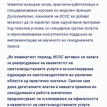
тематски воведни сесии, практични работилници и
специјализирани курсеви по модулен принцип.
Дополнително, членовите на ИСОС ќе добијат
можност да ги користат овие едукативни програми
под поволни услови, со специјални групни попусти
и персонализирана консултантска поддршка за
имплементација на наученото во секојдневната
пракса.
„Во изминатиот период, ИСОС активно се залага
за унапредување на квалитетот на
сметководствените услуги и за континуирана
едукација на сметководителите во различни
области од практично значење. Свесни сме
дека дигиталните алатки и нивната примена во
секојдневната работа значително
придонесуваат за зголемување на ефикасноста
и квалитетот на сметководствените услуги.