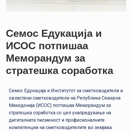
НАСТАНИ
КОНТАКТ
НАЈАВА
Семос Едукација и
ЗА
ИСОС потпишаа
ЧЛЕНОВИ
Меморандум за
АЖУРИРАЈ
ПОДАТОЦИ
стратешка соработка
Семос Едукација и Институтот за сметководители и
овластени сметководители на Република Северна
Македонија (ИСОС) потпишаа Меморандум за
стратешка соработка со цел унапредување на
дигиталната писменост и професионалните
компетенции на сметководителите во земјава.