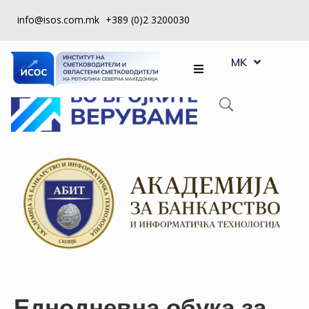
info@isos.com.mk
+389 (0)2 3200030
EN
ЗА
MK
SQ
НАС
РЕГИСТРИ
КПУ
КОНТРОЛА
НА
КВАЛИТЕТ
КАКО
ДА
СТАНАМ
ЧЛЕН
Eднодневна обука за