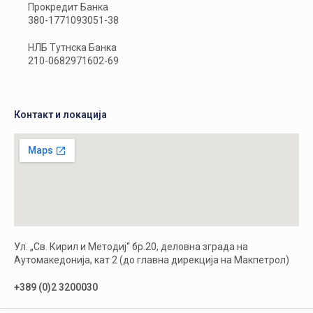
Прокредит Банка
380-1771093051-38
НЛБ Тутнска Банка
210-0682971602-69
Контакт и локација
Ул. „Св. Кирил и Методиј“ бр.20, деловна зграда на
Аутомакедонија, кат 2 (до главна дирекција на Макпетрол)
+389 (0)2 3200030